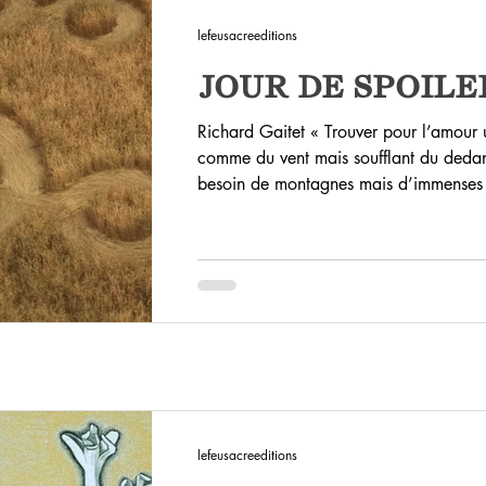
lefeusacreeditions
JOUR DE SPOILE
Richard Gaitet « Trouver pour l’amour u
comme du vent mais soufflant du dedans
besoin de montagnes mais d’immenses c
quartiers et d’où il s’élance par mont
sans être de l’eau, comme du feu mais 
en part comme le cristal mais ne coupa
transparente, un mot comme la voix d
lefeusacreeditions