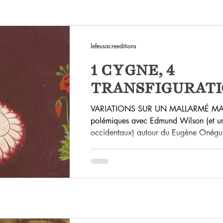
lefeusacreeditions
1 CYGNE, 4
TRANSFIGURATI
VARIATIONS SUR UN MALLARMÉ MAL
polémiques avec Edmund Wilson (et une
occidentaux) autour du Eugène Onégui
Nabokov, sur ce sujet si épineux du pa
poétique à toute autre langue de ce monde, eut une autr
régulière : le poète américain Robert 
recueil intitulé Imitations des versions p
Baudelaire ou de Rimbaud. N