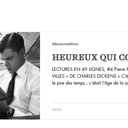
lefeusacreeditions
HEUREUX QUI C
LECTURES EN 49 LIGNES, #4 Pierre
VILLES » DE CHARLES DICKENS « C’était le meilleur des temps, c’était
le pire des temps ; c’était l’âge de la sa
c’était l’époque de la foi, c’était l’époq
saison de la Lumière, c’était la saison d
printemps de l’espoir, c’était l’heure d
devant nous, nous n’avions rien devant 