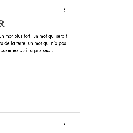
R
n mot plus fort, un mot qui serait
 de la terre, un mot qui n’a pas
avernes où il a pris ses
s et par vaux, comme de l’eau mais
ne brûlant pas, lumineux de part
nt pas, une forme pure,
es animaux mais qui se comprend