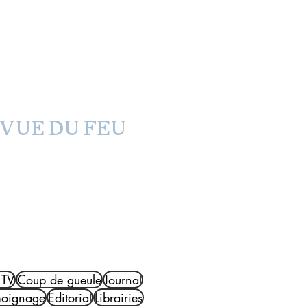
à qui fait croître le désert
EVUE DU FEU
U
 TV
Coup de gueule
Journal
moignage
Editorial
Librairies