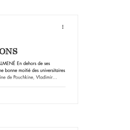
ONS
MENÉ En dehors de ses
 bonne moitié des universitaires
ne de Pouchkine, Vladimir
ssage de la langue russe
e victime
Lowell, qui avait donné dans un
our le moins très libres de