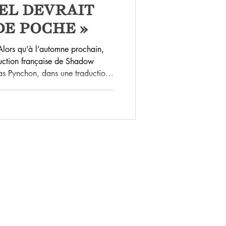
EL DEVRAIT
DE POCHE »
Alors qu’à l’automne prochain,
aduction française de Shadow
as Pynchon, dans une traduction
qu’optimale, nous profitons de
 ci-dessous la traduction d’une
y a plusieurs années lors d’une
ocuments le concernant. L’aut