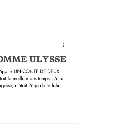
OMME ULYSSE
 Pigot « UN CONTE DE DEUX
gesse, c’était l’âge de la folie ;
ue de l’incrédulité ; c’était la
e l’Obscurité ; c’était le
u désespoir ; nous avions tout
nous » : les lignes q