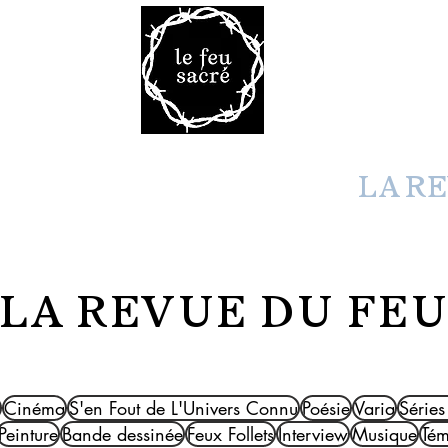
Malheur 
VRES
TAROT
VOD
LA R
LA REVUE DU FE
Cinéma
S'en Fout de L'Univers Connu
Poésie
Varia
Séries
Peinture
Bande dessinée
Feux Follets
Interview
Musique
Té