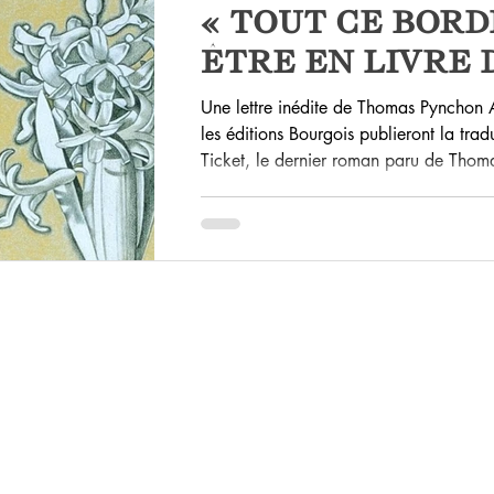
« TOUT CE BORD
ÊTRE EN LIVRE 
Une lettre inédite de Thomas Pynchon 
les éditions Bourgois publieront la tr
Ticket, le dernier roman paru de Thom
de Nicolas Richard qui ne pourra être 
cet événement imminent pour reproduire
lettre de Pynchon lui-même, apparue il 
vente aux enchères d’un ensemble de d