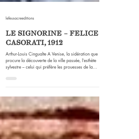
lefeusacreeditions
LE SIGNORINE – FELICE
CASORATI, 1912
Arthur-Louis Cingualte A Venise, la sidération que
procure la découverte de la ville passée, l’esthète
sylvestre – celui qui préfère les prouesses de la
nature à leur imitation – ne manquera pas de faire la
remarque à ses compagnons de voyage : dans la
Sérénissime, il n’y a pas plus d’asphalte qu’il y a de
verdure (et les moineaux qui vont avec). L’affirmation,
bien évidemment, aussi naturelle soit-elle, est à
nuancer : on trouve un petit parc par ci par-là, des
arbres vénéra