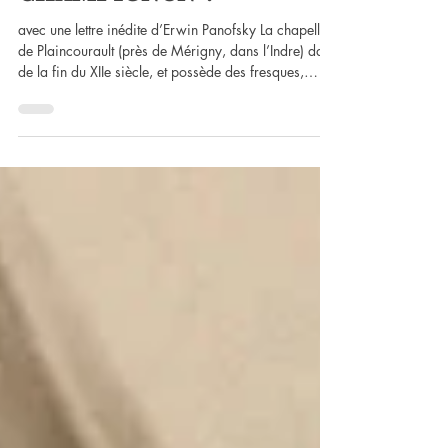
lefeusacreeditions
ARBRE OU
CHAMPIGNON ?
avec une lettre inédite d’Erwin Panofsky La chapelle
de Plaincourault (près de Mérigny, dans l’Indre) date
de la fin du XIIe siècle, et possède des fresques,
encore aujourd’hui dans un assez bon état de
conservation, qui n’auraient pas grand-chose pour
drainer le touriste ou même le curieux, si l’une d’entre
elles n’avait pas laissé perplexes les commentateurs :
Adam et Eve, dans l’attitude de la découverte récente
de leur nudité honteuse, se tenant de part et d’autre
d’un vé