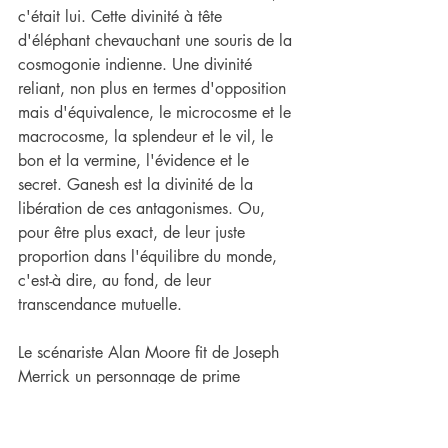
c'était lui. Cette divinité à tête 
d'éléphant chevauchant une souris de la 
cosmogonie indienne. Une divinité 
reliant, non plus en termes d'opposition 
mais d'équivalence, le microcosme et le 
macrocosme, la splendeur et le vil, le 
bon et la vermine, l'évidence et le 
secret. Ganesh est la divinité de la 
libération de ces antagonismes. Ou, 
pour être plus exact, de leur juste 
proportion dans l'équilibre du monde, 
c'est-à dire, au fond, de leur 
transcendance mutuelle.
Le scénariste Alan Moore fit de Joseph 
Merrick un personnage de prime 
importance dans la psychologie du tueur 
de From Hell, la bande dessinée qu'il 