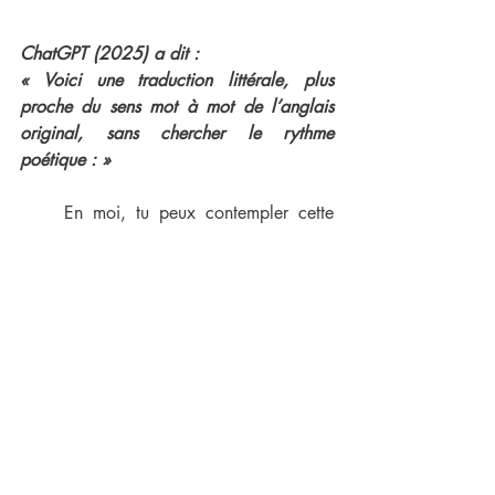
ChatGPT (2025) a dit :
« Voici une traduction littérale, plus 
proche du sens mot à mot de l’anglais 
original, sans chercher le rythme 
poétique : »
En moi, tu peux contempler cette 
époque de l’année
Quand les feuilles jaunes, ou 
aucune, ou quelques-unes, pendent
Aux branches qui tremblent dans le 
froid,
Ruines nues de chœurs, où 
récemment les doux oiseaux 
chantaient.
En moi, tu vois le crépuscule d’un 