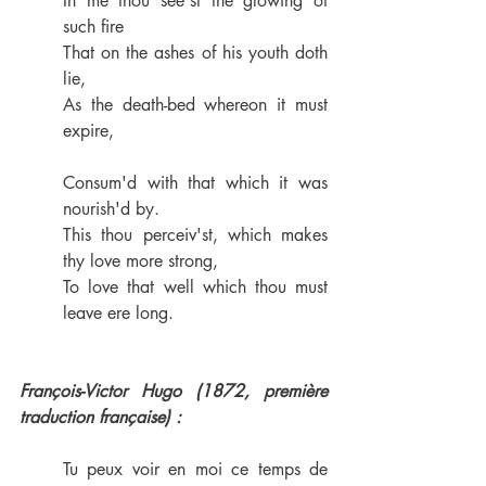
In me thou see'st the glowing of 
such fire
That on the ashes of his youth doth 
lie,
As the death-bed whereon it must 
expire,
Consum'd with that which it was 
nourish'd by.
This thou perceiv'st, which makes 
thy love more strong,
To love that well which thou must 
leave ere long.
François-Victor Hugo (1872, première 
traduction française) :
Tu peux voir en moi ce temps de 