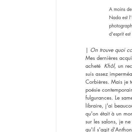
A moins de 
Nada est l'
photographi
d'esprit est
| 
On trouve quoi co
Mes dernières acquis
acheté  
Khôl
, un re
suis assez imperméa
Corbières. Mais je t
poésie contemporaine
fulgurances. Le same
libraire, j'ai beauc
qu'on était à un mom
sur les salons, je n
qu'il s'agit d'Antho