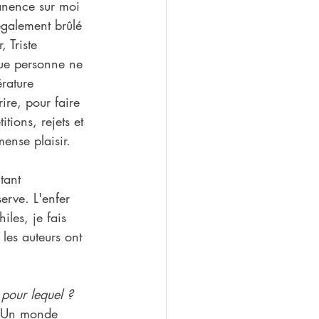
manence sur moi 
également brûlé 
 Triste 
que personne ne 
rature 
ire, pour faire 
tions, rejets et 
ense plaisir. 
tant 
erve. L'enfer 
les, je fais 
 les auteurs ont 
pour lequel ?
 Un monde 