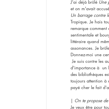
J'ai déjà brûlé 
Une p
et on m'avait accusé
Un barrage contre l
Tropique. Je hais t
remarque comment ell
sentimentale et bour
littéraire quand même
assonances. Je brûl
Donnez-moi une cen
 Je suis contre les 
d'importance à  un l
des bibliothèques es
toujours attention à 
payé cher le fait d'a
| 
On te propose de 
Je veux être pour to