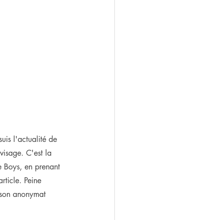
uis l'actualité de 
isage. C'est la 
e Boys, en prenant 
rticle. Peine 
 son anonymat 