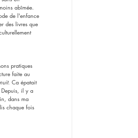
a moins abîmée. 
iode de l'enfance 
er des livres que 
culturellement 
ons pratiques 
ture faite au 
nuit
. Ca épatait 
 Depuis, il y a 
fin, dans ma 
lis chaque fois 