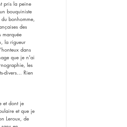
t pris la peine 
un bouquiniste 
rs du bonhomme, 
rançaises des 
ès marquée 
, la rigueur 
 d'honteux dans 
nage que je n'ai 
rnographie, les 
its-divers… Rien 
 et dont je 
ulaire et que je 
ton Leroux, de 
 sans en 