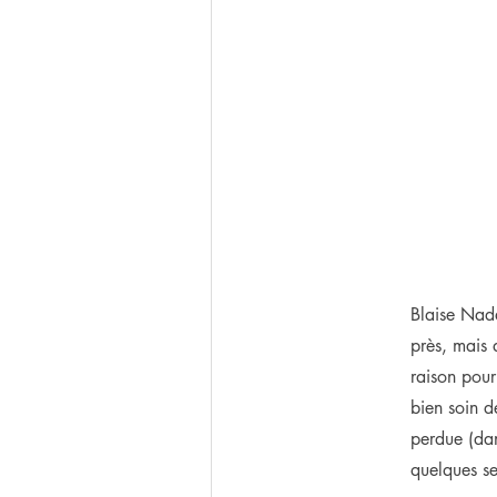
Blaise Nada
près, mais 
raison pour
bien soin de
perdue (dan
quelques s