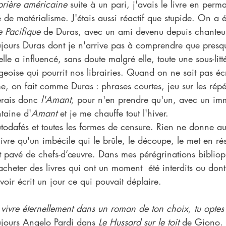
rière américaine
 suite à un pari, j'avais le livre en per
 de matérialisme. J'étais aussi réactif que stupide. On a 
e Pacifique
 de Duras, avec un ami devenu depuis chanteur,
oujours Duras dont je n'arrive pas à comprendre que pres
e a influencé, sans doute malgré elle, toute une sous-litté
geoise qui pourrit nos librairies. Quand on ne sait pas écr
, on fait comme Duras : phrases courtes, jeu sur les répéti
erais donc 
l'Amant,
 pour n'en prendre qu'un, avec un imm
taine d'
Amant
 et je me chauffe tout l'hiver.
autodafés et toutes les formes de censure. Rien ne donne au
ivre qu'un imbécile qui le brûle, le découpe, le met en rés
t pavé de chefs-d’œuvre. Dans mes pérégrinations bibliophi
acheter des livres qui ont un moment  été interdits ou dont
voir écrit un jour ce qui pouvait déplaire.
vivre éternellement dans un roman de ton choix, tu optes 
ujours Angelo Pardi dans 
Le Hussard sur le toit
 de Giono.