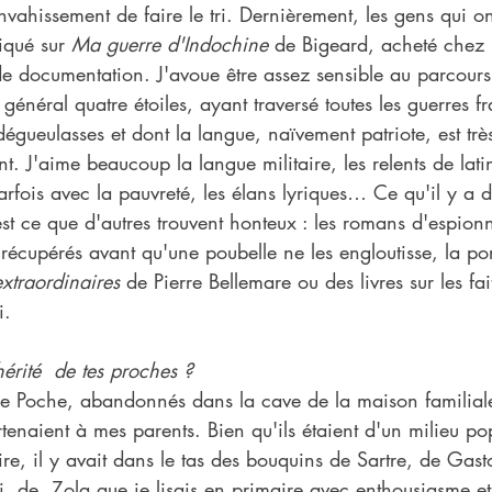
nvahissement de faire le tri. Dernièrement, les gens qui on
iqué sur 
Ma guerre d'Indochine
 de Bigeard, acheté chez 
de documentation. J'avoue être assez sensible au parcou
énéral quatre étoiles, ayant traversé toutes les guerres f
 dégueulasses et dont la langue, naïvement patriote, est tr
nt. J'aime beaucoup la langue militaire, les relents de latin
 parfois avec la pauvreté, les élans lyriques… Ce qu'il y a
st ce que d'autres trouvent honteux : les romans d'espion
 récupérés avant qu'une poubelle ne les engloutisse, la po
extraordinaires
 de Pierre Bellemare ou des livres sur les fa
i.
hérité  de tes proches ?
e Poche, abandonnés dans la cave de la maison familiale
tenaient à mes parents. Bien qu'ils étaient d'un milieu pop
lire, il y avait dans le tas des bouquins de Sartre, de Gas
, de  Zola que je lisais en primaire avec enthousiasme et