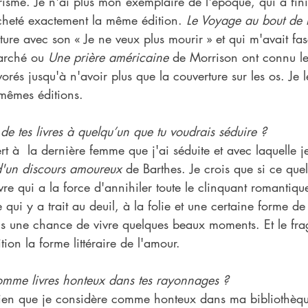
risme. Je n'ai plus mon exemplaire de l'époque, qui a fin
heté exactement la même édition. 
Le Voyage au bout de l
ure avec son « Je ne veux plus mourir » et qui m'avait fas
arché ou 
Une prière américaine
 de Morrison ont connu l
orés jusqu'à n'avoir plus que la couverture sur les os. Je l
mêmes éditions.
l de tes livres à quelqu’un que tu voudrais séduire ?
ert à  la dernière femme que j'ai séduite et avec laquelle 
d'un discours amoureux
 de Barthes. Je crois que si ce que
vre qui a la force d'annihiler toute le clinquant romantiqu
 qui y a trait au deuil, à la folie et une certaine forme d
ns une chance de vivre quelques beaux moments. Et le fra
ion la forme littéraire de l'amour.
omme livres honteux dans tes rayonnages ?
 rien que je considère comme honteux dans ma bibliothèque