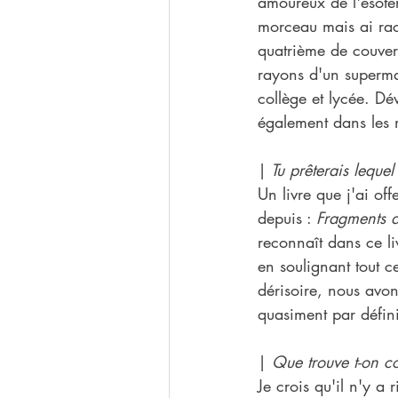
amoureux de l'ésoté
morceau mais ai rac
quatrième de couvert
rayons d'un superm
collège et lycée. Dév
également dans les 
|
 Tu prêterais leque
Un livre que j'ai off
depuis : 
Fragments 
reconnaît dans ce li
en soulignant tout ce
dérisoire, nous avo
quasiment par définit
| 
Que trouve t-on c
Je crois qu'il n'y a