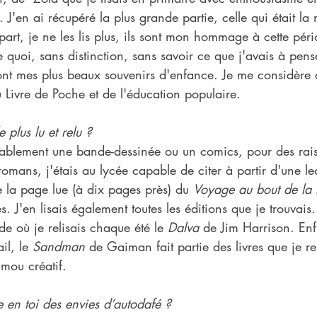
 J'en ai récupéré la plus grande partie, celle qui était l
art, je ne les lis plus, ils sont mon hommage à cette pér
e quoi, sans distinction, sans savoir ce que j'avais à pens
s sont mes plus beaux souvenirs d'enfance. Je me considère 
Livre de Poche et de l'éducation populaire.
e plus lu et relu ?
bablement une bande-dessinée ou un comics, pour des rais
romans, j'étais au lycée capable de citer à partir d'une lec
 la page lue (à dix pages près) du 
Voyage au bout de la 
ies. J'en lisais également toutes les éditions que je trouvais.
e où je relisais chaque été le 
Dalva
 de Jim Harrison. En
il, le 
Sandman 
de Gaiman fait partie des livres que je re
mou créatif.
te en toi des envies d’autodafé ?