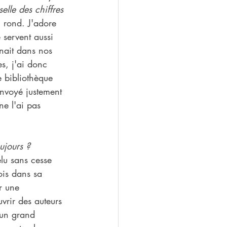
selle des chiffres 
 rond. J'adore 
e servent aussi 
înait dans nos 
s, j'ai donc 
 bibliothèque 
envoyé justement 
e l'ai pas 
ujours ?
elu sans cesse 
ois dans sa 
r une 
vrir des auteurs 
 un grand 