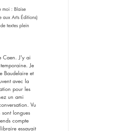
 moi : Blaise 
 aux Arts Éditions) 
de textes plein 
e Caen. J'y ai 
ntemporaine. Je 
 Baudelaire et 
uvent avec la 
ation pour les 
chez un ami 
conversation. Vu 
s sont longues 
 rends compte 
ibraire essayait 