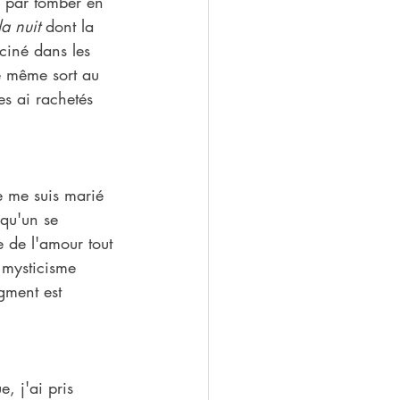
i par tomber en 
a nuit
 dont la 
ciné dans les 
e même sort au 
es ai rachetés 
je me suis marié  
lqu'un se 
e de l'amour tout 
e mysticisme 
gment est 
, j'ai pris 