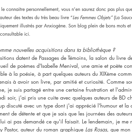
le connaitre personnellement, vous n'en saurez donc pas plus que
auteur des textes du très beau livre “
Les Femmes Objets”
 (La Sauce
quement illustrés par Anxiogène. Son blog plein de bons mots et 
 consultable ici.
mme nouvelles acquisitions dans ta bibliothèque ?
itions datent de Passages de Témoins, la salon du livre d
cueil de poèmes d'Isabelle Menival, une amie et poète co
ble à la poésie, à part quelques auteurs du XIXème comme
enais à avoir son livre, par amitié et curiosité. Comme so
, je suis partagé entre une certaine frustration et l'admir
di soir, j'ai pris une cuite avec quelques auteurs de BD 
oup discuté avec un type dont j'ai apprécié l'humour et la 
ent de détente et que je sais que les journées des auteur
e lui ai pas demandé ce qu'il faisait. Le lendemain, je me
ny Pastor, auteur du roman graphique 
Las Rosas,
 que mon l