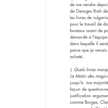
de me vendre depuis
de Georges Ifrah de
les livres de vulgari
pour le travail de d
bureaux avant de par
demandé à l'équipe 
dans laquelle il ser
parce que je venais 
acheté.
| 
Quels livres marqu
Le Matin des magici
jusqu'à  ma majorité,
façon de questionne
justification argume
comme Borges, Clark