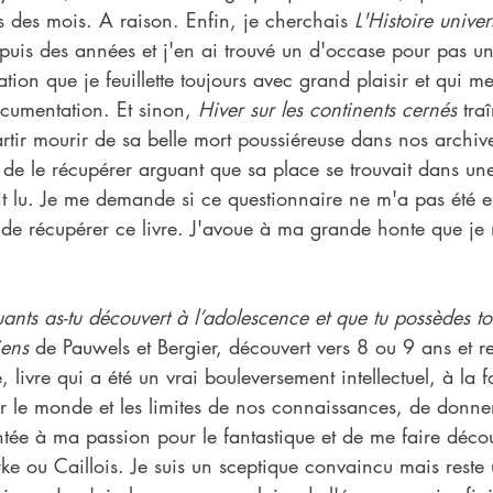
 des mois. A raison. Enfin, je cherchais 
L'Histoire univer
puis des années et j'en ai trouvé un d'occase pour pas un
sation que je feuillette toujours avec grand plaisir et qui m
ocumentation. Et sinon, 
Hiver sur les continents cernés
 tra
tir mourir de sa belle mort poussiéreuse dans nos archive
de le récupérer arguant que sa place se trouvait dans une
ait lu. Je me demande si ce questionnaire ne m'a pas été 
de récupérer ce livre. J'avoue à ma grande honte que je n
ants as-tu découvert à l’adolescence et que tu possèdes to
ens 
de Pauwels et Bergier, découvert vers 8 ou 9 ans et r
 livre qui a été un vrai bouleversement intellectuel, à la f
r le monde et les limites de nos connaissances, de donne
ntée à ma passion pour le fantastique et de me faire décou
e ou Caillois. Je suis un sceptique convaincu mais reste