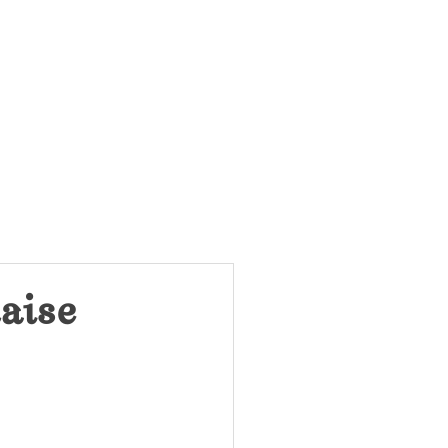
à qui fait croître le désert
EVUE DU FEU
aise