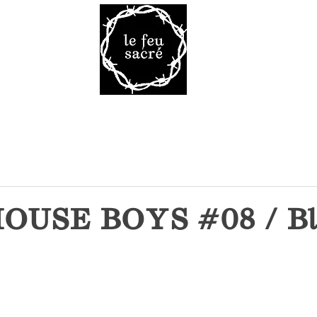
Malheur 
VRES
TAROT
VOD
LA R
USE BOYS #08 / Bl