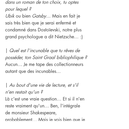
dans un roman de ton choix, tu optes 
pour lequel ?
Ubik
 ou bien
 Gatsby
… Mais en fait je 
sais très bien que je serai enfermé et 
condamné dans Dostoïevski, notre plus 
grand psychologue a dit Nietzsche… :)
| 
Quel est l’incunable que tu rêves de 
posséder, ton Saint Graal bibliophilique ?
Aucun… Je me tape des collectionneurs 
autant que des incunables…
| 
Au bout d'une vie de lecture, et s'il 
n'en restait qu'un ?
Là c'est une vraie question… Et si il n'en 
reste vraiment qu'un… Ben, l'intégrale 
de monsieur Shakespeare, 
probablement… Mais je vois bien que je 
triche un peu… (Céline, Faulkner et 