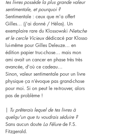
tes livres possède la plus grande valeur 
sentimentale, et pourquoi ?
Sentimentale : ceux que m'a offert 
Gilles… (j'ai donné / Hélas). Un 
exemplaire rare du Klossowski 
Nietsche 
et le cercle Vicieux
 dédicacé par Klosso 
lui-même pour Gilles Deleuze… en 
édition papier truc-chose… mais mon 
ami avait un cancer en phase très très 
avancée, d'où ce cadeau…
Sinon, valeur sentimentale pour un livre 
physique ça n’évoque pas grand-chose 
pour moi. Si on peut le re-trouver, alors 
pas de problème !
| 
Tu prêterais lequel de tes livres à 
quelqu'un que tu voudrais séduire ?
Sans aucun doute 
La Fêlure 
de F.S. 
Fitzgerald.