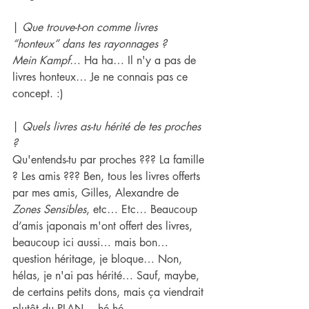
| 
Que trouve-t-on comme livres 
“honteux” dans tes rayonnages ?
Mein Kampf
… Ha ha… Il n'y a pas de 
livres honteux… Je ne connais pas ce 
concept. :)
| 
Quels livres as-tu hérité de tes proches 
?
Qu'entends-tu par proches ??? La famille 
? Les amis ??? Ben, tous les livres offerts 
par mes amis, Gilles, Alexandre de 
Zones Sensibles
, etc… Etc… Beaucoup 
d’amis japonais m'ont offert des livres, 
beaucoup ici aussi… mais bon… 
question héritage, je bloque… Non, 
hélas, je n'ai pas hérité… Sauf, maybe, 
de certains petits dons, mais ça viendrait 
plutôt du PLAN… hé hé.