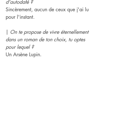
d'autodafé ?
Sincèrement, aucun de ceux que j'ai lu 
pour l'instant.
| 
On te propose de vivre éternellement 
dans un roman de ton choix, tu optes 
pour lequel ?
Un Arsène Lupin.
| 
Quel est l’incunable que tu rêves de 
posséder, ton Saint Graal bibliophilique ?
Je recherche depuis un moment ‘
From 
pads to palette
’ sur Ernie Barnes.
| 
Au bout d'une vie de lecture, et s'il 
n'en restait qu'un ?
‘
Ne mourez jamais seul
’ de Donald 
Goines
Bookhouse Boys & Girls