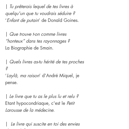
| 
Tu prêterais lequel de tes livres à 
quelqu'un que tu voudrais séduire ?
‘
Enfant de putain
’ de Donald Goines.
| 
Que trouve t-on comme livres 
“honteux” dans tes rayonnages ?
La Biographie de Smain.
| 
Quels livres as-tu hérité de tes proches 
?
‘
Laylâ, ma raison
’ d'André Miquel, je 
pense.
| 
Le livre que tu as le plus lu et relu ?
Etant hypocondriaque, c'est le 
Petit 
Larousse de la médecine
.
|  
Le livre qui suscite en toi des envies 