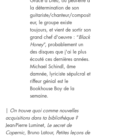
Grace à Dieu, ou peut-être à 
la détermination de son 
guitariste/chanteur/composit
eur, le groupe existe 
toujours, et vient de sortir son 
grand chef d'oeuvre : “
Black 
Honey
”, probablement un 
des disques que j'ai le plus 
écouté ces dernières années.
Michael Schindl, âme 
damnée, lyriciste sépulcral et 
riffeur génial est le 
Bookhouse Boy de la 
semaine.
| 
On trouve quoi comme nouvelles 
acquisitions dans ta bibliothèque ?
Jean-Pierre Luminet, 
Le secret de 
Copernic,
 Bruno Latour, 
Petites leçons de 