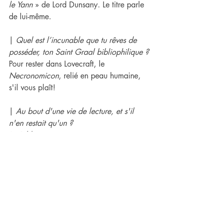
le Yann
 » de Lord Dunsany. Le titre parle 
de lui-même.
| 
Quel est l’incunable que tu rêves de 
posséder, ton Saint Graal bibliophilique ?
Pour rester dans Lovecraft, le 
Necronomicon
, relié en peau humaine, 
s'il vous plaît!
| 
Au bout d'une vie de lecture, et s'il 
n'en restait qu'un ?
La Bible.
IMPURE WILHELMINA | HUMMUS 
RECORDS
Bookhouse Boys & Girls