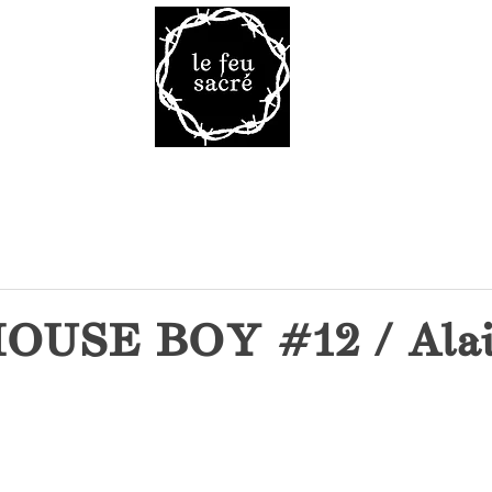
Malheur 
VRES
TAROT
VOD
LA R
USE BOY #12 / Ala