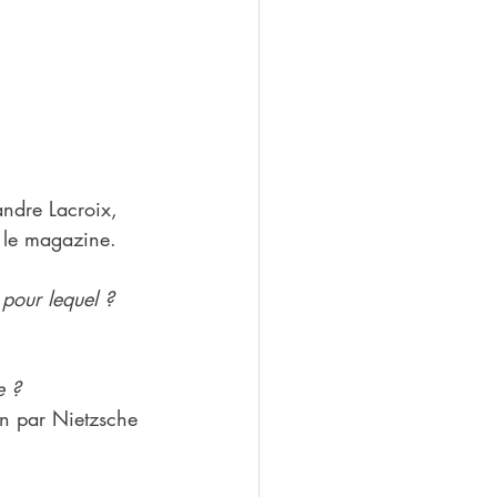
andre Lacroix, 
 le magazine.
pour lequel ?
e ?
in par Nietzsche 