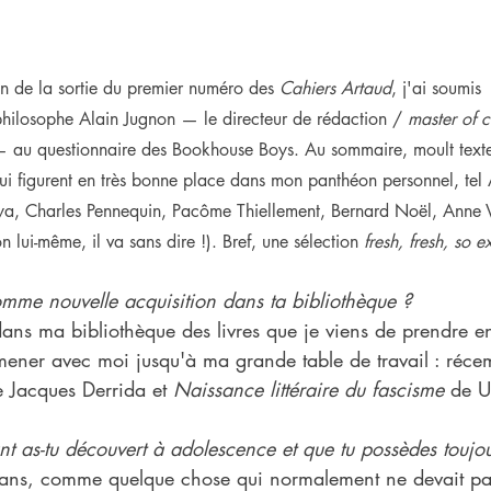
n de la sortie du premier numéro des 
Cahiers Artaud
, j'ai soumis 
philosophe Alain Jugnon — le directeur de rédaction / 
master of 
 au questionnaire des Bookhouse Boys. Au sommaire, moult textes
 qui figurent en très bonne place dans mon panthéon personnel, tel
ya, Charles Pennequin, Pacôme Thiellement, Bernard Noël, Anne V
n lui-même, il va sans dire !). Bref, une sélection 
fresh, fresh, so e
mme nouvelle acquisition dans ta bibliothèque ?
dans ma bibliothèque des livres que je viens de prendre 
mener avec moi jusqu'à ma grande table de travail : réce
 Jacques Derrida et 
Naissance littéraire du fascisme
 de U
t as-tu découvert à adolescence et que tu possèdes toujo
 ans, comme quelque chose qui normalement ne devait pas 