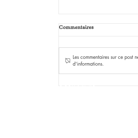
Commentaires
Les commentaires sur ce post ne
d'informations.
HEUREUX QUI COMME
ULYSSE
LE FEU SACRÉ
ÉDITIONS
15 rue de Crimée
69001 Lyon, France
(+33) 06.31.69.37.49