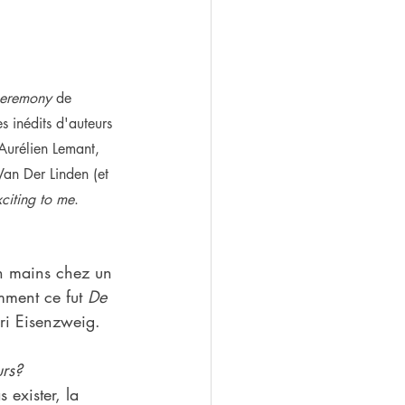
ceremony
 de 
 inédits d'auteurs 
 Aurélien Lemant, 
an Der Linden (et 
xciting to me
. 
en mains chez un 
mment ce fut 
De 
ri Eisenzweig.
urs?
exister, la 