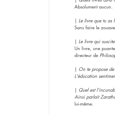
Absolument aucun.
| 
Le livre que tu as l
Sans faire le zouave
| 
Le livre qui suscit
Un livre, une puante
directeur de 
Philos
| 
On te propose de 
L'éducation sentimen
| 
Quel est l’incunab
Ainsi parlait Zarath
lui-même.