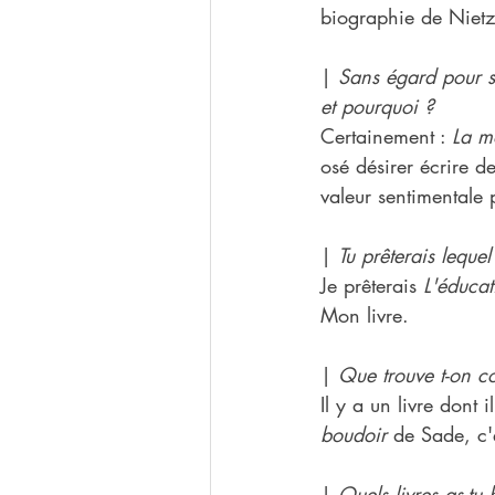
biographie de Nietz
| 
Sans égard pour sa
et pourquoi ?
Certainement : 
La mo
osé désirer écrire d
valeur sentimentale p
| 
Tu prêterais leque
Je prêterais 
L'éducat
Mon livre.
| 
Que trouve t-on c
Il y a un livre dont 
boudoir
 de Sade, c'e
| 
Quels livres as-tu 