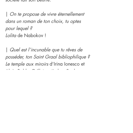
| 
On te propose de vivre éternellement 
dans un roman de ton choix, tu optes 
pour lequel ?
Lolita 
de Nabokov !
| 
Quel est l’incunable que tu rêves de 
posséder, ton Saint Graal bibliophilique ?
Le temple aux miroirs 
d’Irina Ionesco et 
Alain Robbe-Grillet sorti chez Seghers en 
1977, illustré par des portraits d’Eva 
Ionesco. Côté un prix absolument 
délirant !
| 
Au bout d'une vie de lecture, et s'il 
n'en restait qu'un ?
Lolita
 au verso, 
Alice
 au recto !