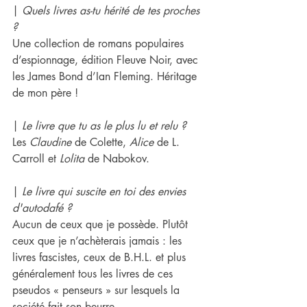
| 
Quels livres as-tu hérité de tes proches 
?
Une collection de romans populaires 
d’espionnage, édition Fleuve Noir, avec 
les James Bond d’Ian Fleming. Héritage 
de mon père !
| 
Le livre que tu as le plus lu et relu ?
Les 
Claudine
 de Colette, 
Alice
 de L. 
Carroll et 
Lolita
 de Nabokov.
| 
Le livre qui suscite en toi des envies 
d'autodafé ?
Aucun de ceux que je possède. Plutôt 
ceux que je n’achèterais jamais : les 
livres fascistes, ceux de B.H.L. et plus 
généralement tous les livres de ces 
pseudos « penseurs » sur lesquels la 
société fait son beurre.