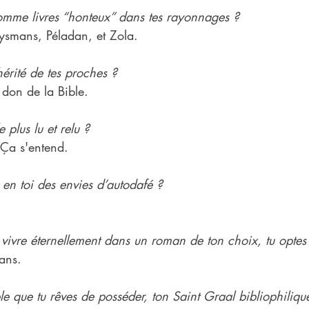
omme livres “honteux” dans tes rayonnages ?
uysmans, Péladan, et Zola.
hérité de tes proches ?
 don de la Bible.
e plus lu et relu ?
 Ça s'entend.
e en toi des envies d’autodafé ?
vivre éternellement dans un roman de ton choix, tu optes 
ans.
le que tu rêves de posséder, ton Saint Graal bibliophiliqu