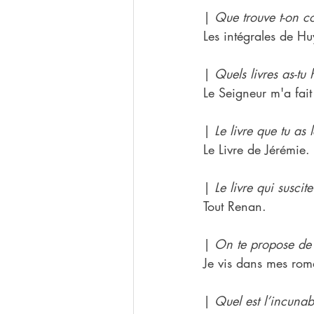
| 
Que trouve t-on c
Les intégrales de H
| 
Quels livres as-tu 
Le Seigneur m'a fait
| 
Le livre que tu as l
Le Livre de Jérémie.
| 
Le livre qui suscit
Tout Renan.
| 
On te propose de 
Je vis dans mes rom
| 
Quel est l’incunab