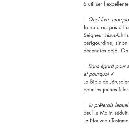
à utiliser l'excellen
| 
Quel livre marquan
Je ne crois pas à l'
Seigneur Jésus-Chris
périgourdine, sinon 
décennies déjà. On 
| 
Sans égard pour sa
et pourquoi ?
La Bible de Jérusalem
pour les jeunes filles
| 
Tu prêterais leque
Seul le Malin séduit
Le Nouveau Testamen