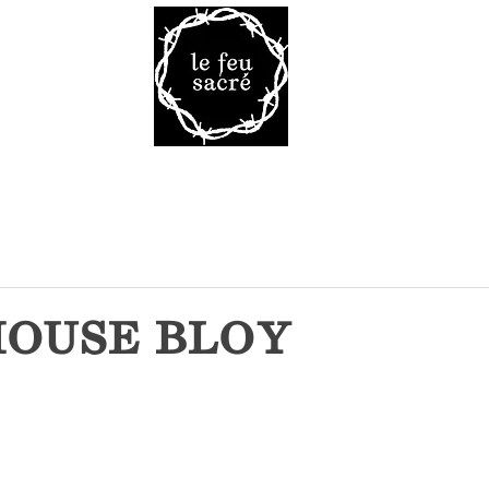
Malheur 
VRES
TAROT
VOD
LA R
OUSE BLOY