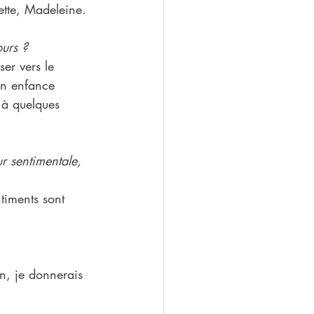
dette, Madeleine.
ours ?
er vers le 
on enfance 
 à quelques 
r sentimentale, 
ntiments sont 
un, je donnerais 