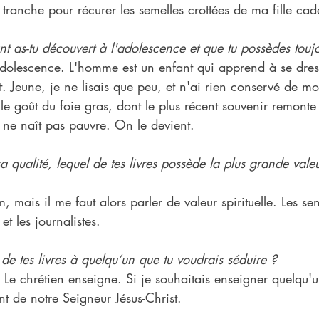
te tranche pour récurer les semelles crottées de ma fille ca
t as-tu découvert à l'adolescence et que tu possèdes touj
adolescence. L'homme est un enfant qui apprend à se dress
t. Jeune, je ne lisais que peu, et n'ai rien conservé de m
le goût du foie gras, dont le plus récent souvenir remonte
ne naît pas pauvre. On le devient.
 qualité, lequel de tes livres possède la plus grande valeu
, mais il me faut alors parler de valeur spirituelle. Les se
 et les journalistes.
l de tes livres à quelqu’un que tu voudrais séduire ?
. Le chrétien enseigne. Si je souhaitais enseigner quelqu'
t de notre Seigneur Jésus-Christ.