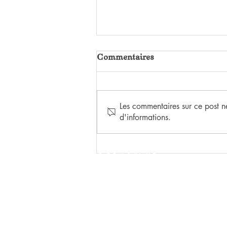
Commentaires
Les commentaires sur ce post ne
d'informations.
HEUREUX QUI COMME
ULYSSE
LE FEU SACRÉ
ÉDITIONS
15 rue de Crimée
69001 Lyon, France