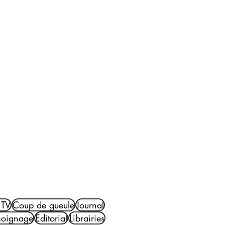
à qui fait croître le désert
EVUE DU FEU
U
 TV
Coup de gueule
Journal
moignage
Editorial
Librairies