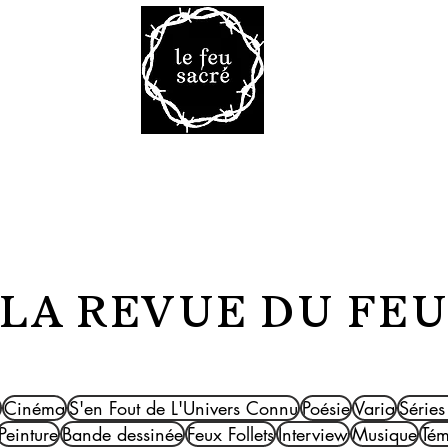
Malheur 
VRES
TAROT
VOD
LA R
LA REVUE DU FE
Cinéma
S'en Fout de L'Univers Connu
Poésie
Varia
Séries
Peinture
Bande dessinée
Feux Follets
Interview
Musique
Té