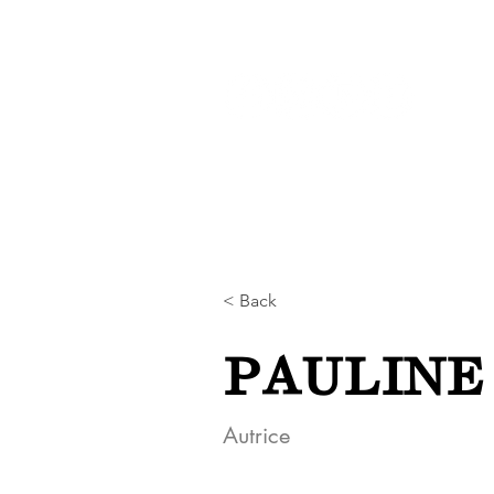
Réseaux :
ACCUEIL
LI
< Back
PAULINE
Autrice