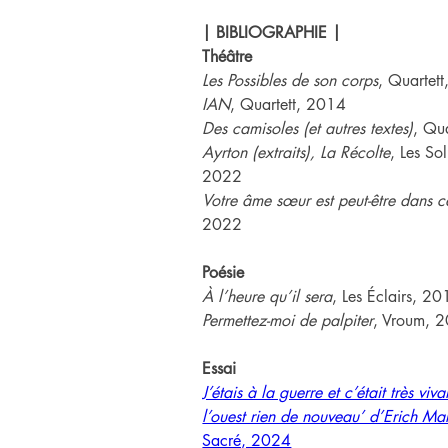
| BIBLIOGRAPHIE |
Théâtre
Les Possibles de son corps
, Quartet
IAN
, Quartett, 2014
Des camisoles (et autres textes)
, Qu
Ayrton (extraits), La Récolte
, Les Sol
2022
Votre âme sœur est peut-être dans ce
2022
Poésie
À l’heure qu’il sera
, Les Éclairs, 2
Permettez-moi de palpiter
, Vroum, 
Essai
J’étais à la guerre et c’était très viv
l’ouest rien de nouveau’ d’Erich M
Sacré, 2024