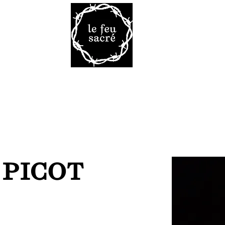
Malheur 
VRES
TAROT
VOD
LA R
 PICOT