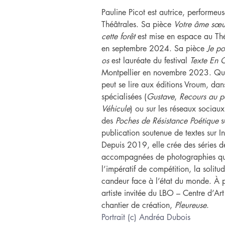
Pauline Picot est autrice, performeu
Théâtrales. Sa pièce 
Votre âme sœur
cette forêt
 est mise en espace au Th
en septembre 2024. Sa pièce
 Je p
os
 est lauréate du festival 
Texte En 
Montpellier en novembre 2023. Quan
peut se lire aux éditions Vroum, dan
spécialisées (
Gustave
, 
Recours au 
Véhicule
) ou sur les réseaux sociaux
des 
Poches de Résistance Poétique
 
publication soutenue de textes sur 
Depuis 2019, elle crée des séries 
accompagnées de photographies qui
l’impératif de compétition, la solitu
candeur face à l’état du monde. À p
artiste invitée du LBO – Centre d’Ar
chantier de création, 
Pleureuse
.
Portrait (c) Andréa Dubois