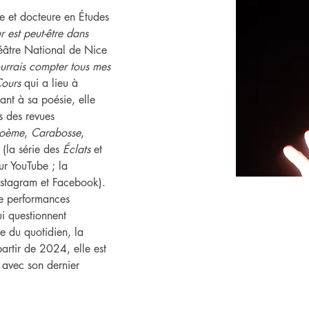
se et docteure en Études 
 est peut-être dans 
éâtre National de Nice 
ourrais compter tous mes 
Cours
 qui a lieu à 
t à sa poésie, elle 
s des revues 
poème
, 
Carabosse
, 
 (la série des 
Éclats
 et 
sur YouTube ; la 
Instagram et Facebook). 
de performances 
 questionnent 
de du quotidien, la 
artir de 2024, elle est 
t avec son dernier 