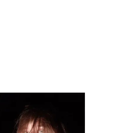
à qui fait croître le désert
EVUE DU FEU