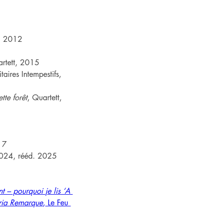
t, 2012
artett, 2015
itaires Intempestifs, 
tte forêt
, Quartett, 
017
2024, rééd. 2025
ant – pourquoi je lis ‘A 
aria Remarque
, Le Feu 