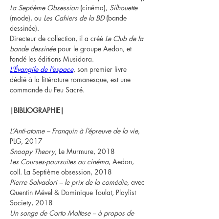
La Septième Obsession
 (cinéma), 
Silhouette 
(mode), ou 
Les Cahiers de la BD
 (bande 
dessinée).
Directeur de collection, il a créé 
Le Club de la 
bande dessinée
 pour le groupe Aedon, et 
fondé les éditions Musidora.
L’Évangile de l’espace
, son premier livre 
dédié à la littérature romanesque, est une 
commande du Feu Sacré.
|BIBLIOGRAPHIE|
L’Anti-atome – Franquin à l’épreuve de la vie
, 
PLG, 2017
Snoopy Theory
, Le Murmure, 2018
Les Courses-poursuites au cinéma
, Aedon, 
coll. La Septième obsession, 2018
Pierre Salvadori – le prix de la comédie
, avec 
Quentin Mével & Dominique Toulat, Playlist 
Society, 2018
Un songe de Corto Maltese – à propos de 