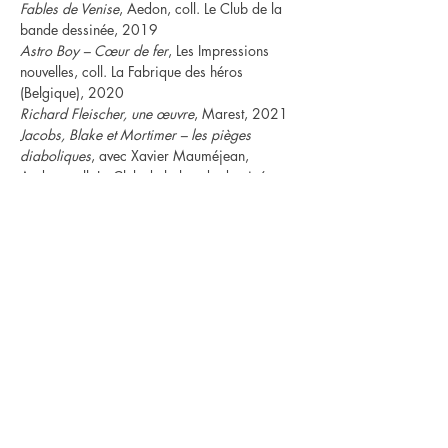
Fables de Venise
, Aedon, coll. Le Club de la 
bande dessinée, 2019
Astro Boy – Cœur de fer
, Les Impressions 
nouvelles, coll. La Fabrique des héros 
(Belgique), 2020
Richard Fleischer, une œuvre
, Marest, 2021
Jacobs, Blake et Mortimer – les pièges 
diaboliques
, avec Xavier Mauméjean, 
Aedon, coll. Le Club de la bande dessinée, 
2022
L’Évangile de l’espace – pourquoi je lis 
‘Abattoir 5’ de Kurt Vonnegut, Jr.
, Le Feu 
Sacré, 2023
LE FEU SACRÉ ÉDITIONS
15 rue de Crimée