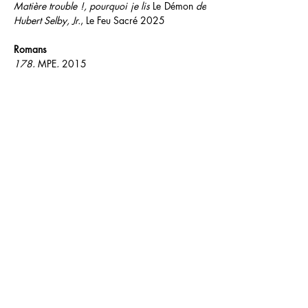
Matière trouble !, pourquoi je lis 
Le Démon
 de 
Hubert Selby, Jr.
, Le Feu Sacré 2025
Romans
178
, MPE, 2015
Thomas Liebmann, les derniers jours du Yul 
Brynner de la RDA
, LettMotif, 2016
Ange solitaire
, Douro, 2025
LE FEU SACRÉ ÉDITIONS
15 rue de Crimée
69001 Lyon, France
(+33)
06.31.69.37.49
lefeusacreeditions@gmail.com