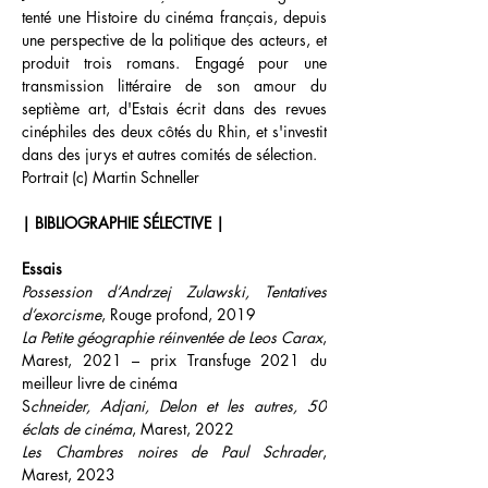
tenté une Histoire du cinéma français, depuis 
une perspective de la politique des acteurs, et 
produit trois romans. Engagé pour une 
transmission littéraire de son amour du 
septième art, d'Estais écrit dans des revues 
cinéphiles des deux côtés du Rhin, et s'investit 
dans des jurys et autres comités de sélection.
Portrait (c) Martin Schneller
|
BIBLIOGRAPHIE SÉLECTIVE
|
Essais
Possession d’Andrzej Zulawski, Tentatives 
d’exorcisme
, Rouge profond, 2019
La Petite géographie réinventée de Leos Carax
, 
Marest, 2021 – prix Transfuge 2021 du 
meilleur livre de cinéma
S
chneider, Adjani, Delon et les autres, 50 
éclats de cinéma
, Marest, 2022
Les Chambres noires de Paul Schrader
, 
Marest, 2023