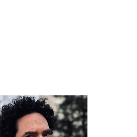
à qui fait croître le désert
EVUE DU FEU