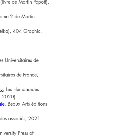
 (livre de Martin Popoff), 
tome 2 de Martin 
belka), 404 Graphic, 
es Universitaires de 
rsitaires de France, 
ky
, Les Humanoïdes 
, 2020)
ale
, Beaux Arts éditions 
des associés, 2021
niversity Press of 