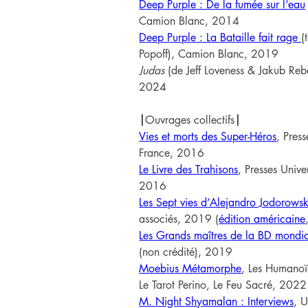
Deep Purple : De la fumée sur l’eau
Camion Blanc, 2014
Deep Purple : La Bataille fait rage 
(
Popoff), Camion Blanc, 2019
Judas
 (de Jeff Loveness & Jakub Re
2024
|
Ouvrages collectifs
|
Vies et morts des Super-Héros
, Press
France, 2016
Le Livre des Trahisons
, Presses Unive
2016
Les Sept vies d’Alejandro Jodorows
associés, 2019 (
édition américaine
Les Grands maîtres de la BD mondi
(non crédité), 2019
Moebius Métamorphe
, Les Humanoï
Le Tarot Perino, Le Feu Sacré, 2022
M. Night Shyamalan : Interviews
, U