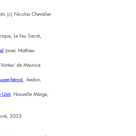
oto (c) Nicolas Chevalier
rique, Le Feu Sacré, 
al
 (avec Mathieu 
a Vortex’ de Maurice 
uper-héros)
, Aedon, 
 Upír
, Nouvelle Marge, 
Sacré, 2025