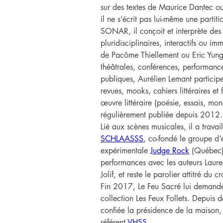
sur des textes de Maurice Dantec o
il ne s’écrit pas lui-même une partitio
SONAR, il conçoit et interprète des
pluridisciplinaires, interactifs ou imm
de Pacôme Thiellement ou Eric Yung.
théâtrales, conférences, performance
publiques, Aurélien Lemant particip
revues, mooks, cahiers littéraires et
œuvre littéraire (poésie, essais, mo
régulièrement publiée depuis 2012.
Lié aux scènes musicales, il a travai
SCHLAASSS
, co-fondé le groupe d’
expérimentale 
Judge Rock
 (Québec)
performances avec les auteurs Laure
Jolif, et reste le parolier attitré du
Fin 2017, Le Feu Sacré lui demande
collection Les Feux Follets. Depuis 
confiée la présidence de la maison, 
référent 
VHSS
.