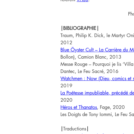
Ph
|BIBLIOGRAPHIE|
Traum, Philip K. Dick, le Martyr Oni
2012
Blue Öyster Cult – La Carrière du M
Bollon), Camion Blanc, 2013
Messe Rouge – Pourquoi je lis ‘Vill
Dantec, Le Feu Sacré, 2016
Watchmen : Now (Dieu, comics et s
2019
La Poétesse impubliable, précédé de
2020
Héros et Thanatos
, Fage, 2020
Les Doigts de Tony Iommi, Le Feu 
|
Traductions
|