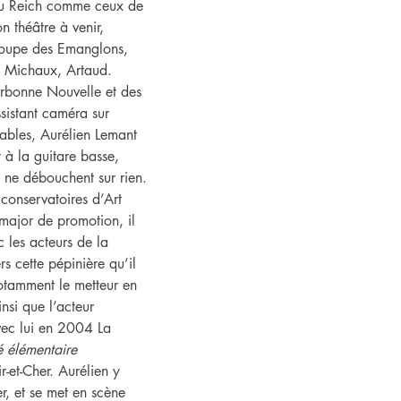
 du Reich comme ceux de 
on théâtre à venir, 
troupe des Emanglons, 
, Michaux, Artaud.
rbonne Nouvelle et des 
ssistant caméra sur 
iables, Aurélien Lemant 
t à la guitare basse, 
i ne débouchent sur rien.
conservatoires d’Art 
 major de promotion, il 
c les acteurs de la 
s cette pépinière qu’il 
notamment le metteur en 
nsi que l’acteur 
vec lui en 2004 La 
é élémentaire 
ir-et-Cher. Aurélien y 
r, et se met en scène 