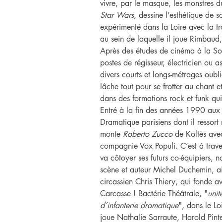
vivre, par le masque, les monstres
Star Wars
, dessine l’esthétique de s
expérimenté dans la Loire avec la 
au sein de laquelle il joue Rimbaud
Après des études de cinéma à la So
postes de régisseur, électricien ou a
divers courts et longs-métrages oubl
lâche tout pour se frotter au chant e
dans des formations rock et funk qu
Entré à la fin des années 1990 aux 
Dramatique parisiens dont il ressort
monte 
Roberto Zucco
 de Koltès ave
compagnie Vox Populi. C’est à traver
va côtoyer ses futurs co-équipiers, 
scène et auteur Michel Duchemin, ai
circassien Chris Thiery, qui fonde a
Carcasse ! Bactérie Théâtrale, "
unit
d’infanterie dramatique
", dans le Lo
joue Nathalie Sarraute, Harold Pinte