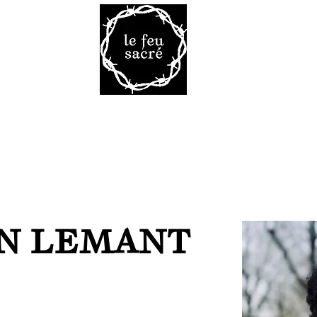
Malheur 
VRES
TAROT
VOD
LA R
N LEMANT