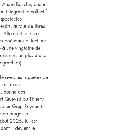
u André Beucler, quand 
n. Intégrant le collectif 
 spectacles 
ersifs, autour de livres 
 Alternant tournées 
s poétiques et lectures 
e à une vingtaine de 
 fanzines, en plus d'une 
nographies) 
llé avec les rappeurs de 
electronica 
, donné des 
nt Queyssi ou Thierry 
 crooner Greg Reynaert.
 de diriger la 
début 2025, lui est 
dont il devient le 