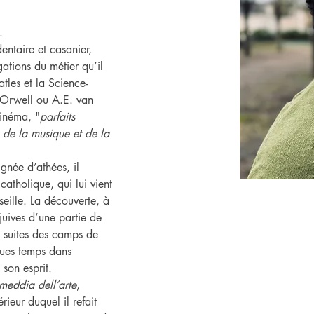
.
ntaire et casanier, 
ations du métier qu’il 
atles et la Science-
 Orwell ou A.E. van 
cinéma, "
parfaits 
 de la musique et de la 
gnée d’athées, il 
tholique, qui lui vient 
ille. La découverte, à 
juives d’une partie de 
 suites des camps de 
ques temps dans 
son esprit.
eddia dell’arte
, 
rieur duquel il refait 