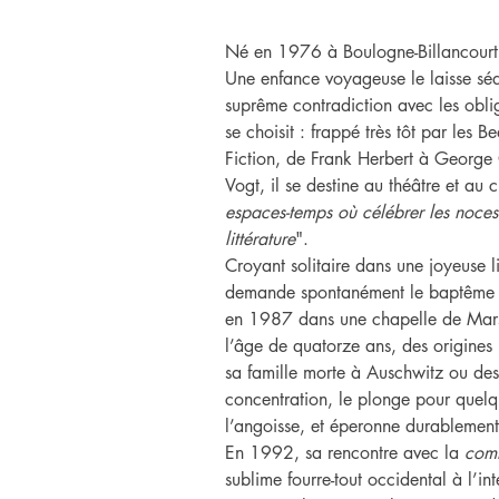
Né en 1976 à Boulogne-Billancourt
Une enfance voyageuse le laisse séde
suprême contradiction avec les oblig
se choisit : frappé très tôt par les Be
Fiction, de Frank Herbert à George
Vogt, il se destine au théâtre et au 
espaces-temps où célébrer les noces
littérature
".
Croyant solitaire dans une joyeuse li
demande spontanément le baptême ca
en 1987 dans une chapelle de Marse
l’âge de quatorze ans, des origines 
sa famille morte à Auschwitz ou des
concentration, le plonge pour quel
l’angoisse, et éperonne durablement 
En 1992, sa rencontre avec la 
comm
sublime fourre-tout occidental à l’inté