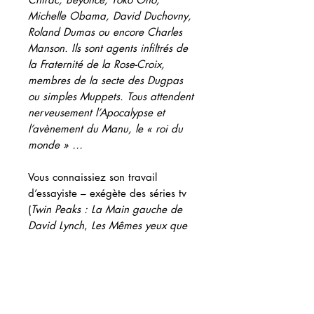
Michelle Obama, David Duchovny,
Roland Dumas ou encore Charles
Manson. Ils sont agents infiltrés de
la Fraternité de la Rose-Croix,
membres de la secte des Dugpas
ou simples Muppets. Tous attendent
nerveusement l’Apocalypse et
l’avènement du Manu, le « roi du
monde » …
Vous connaissiez son travail
d’essayiste – exégète des séries tv
(
Twin Peaks : La Main gauche de
David Lynch
,
Les Mêmes yeux que
Lost
,
Pop Yoga
) ? Découvrez le
feuilleton littéraire de
Pacôme
Thiellement
généreusement illustré
par
Jonathan Bougard
.