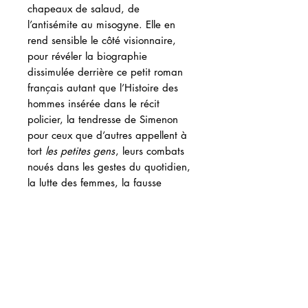
chapeaux de salaud, de
l’antisémite au misogyne. Elle en
rend sensible le côté visionnaire,
pour révéler la biographie
dissimulée derrière ce petit roman
français autant que l’Histoire des
hommes insérée dans le récit
policier, la tendresse de Simenon
pour ceux que d’autres appellent à
tort
les petites gens
, leurs combats
noués dans les gestes du quotidien,
la lutte des femmes, la fausse
fatalité d’un capitalisme contre
lequel se dresser, malgré le piège
que la forme même de l’urbanisme
semble refermer sur les
personnages. Tous victimes de leurs
propres crimes.