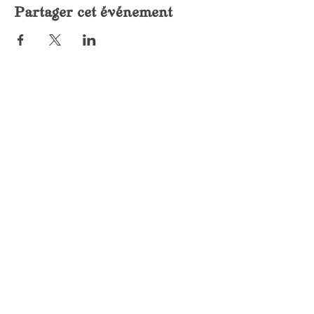
Partager cet événement
LE FEU SACRÉ ÉDITIONS
15 rue de Crimée
69001 Lyon, France
(+33)
06.31.69.37.49
lefeusacreeditions@gmail.com
Informations
Nous connaître
Auteurs
Librairies & Partenaires