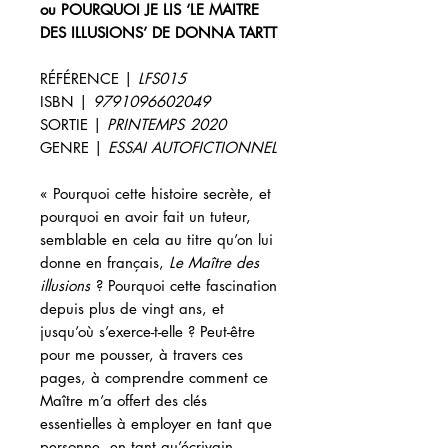
ou POURQUOI JE LIS ‘LE MAITRE
DES ILLUSIONS’
DE DONNA TARTT
RÉFÉRENCE |
LFS015
ISBN |
9791096602049
SORTIE |
PRINTEMPS
2020
GENRE |
ESSAI AUTOFICTIONNEL
« Pourquoi cette histoire secrète, et
pourquoi en avoir fait un tuteur,
semblable en cela au titre qu’on lui
donne en français,
Le Maître des
illusions
? Pourquoi cette fascination
depuis plus de vingt ans, et
jusqu’où s’exerce-t-elle ? Peut-être
pour me pousser, à travers ces
pages, à comprendre comment ce
Maître m’a offert des clés
essentielles à employer en tant que
personne, en tant qu’écrivain.