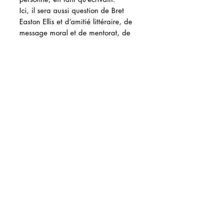
Ici, il sera aussi question de Bret
Easton Ellis et d’amitié littéraire, de
message moral et de mentorat, de
transcendance et de déception, de
BDSM et de
subspace
, cette zone
de l’esprit et du corps que parfois
seule la littérature réussit à formuler.
Une autre forme de
Secret History.
»
LE FEU SACRÉ ÉDITIONS
15 rue de Crimée
69001 Lyon, France
(+33)
06.31.69.37.49
lefeusacreeditions@gmail.com