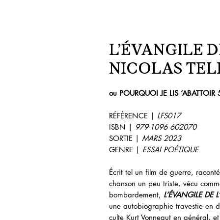
L’ÉVANGILE D
NICOLAS TEL
ou POURQUOI JE LIS ‘ABATTOIR
RÉFÉRENCE |
LFS017
ISBN |
979-1096 602070
SORTIE |
MARS 2023
GENRE |
ESSAI POÉTIQUE
Écrit tel un film de guerre, raco
chanson un peu triste, vécu com
bombardement,
L’ÉVANGILE DE L
une autobiographie travestie en d
culte Kurt Vonnegut en général, et