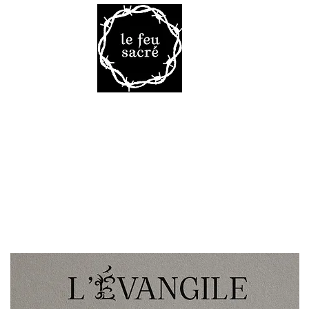
Malheur 
VRES
TAROT
VOD
LA R