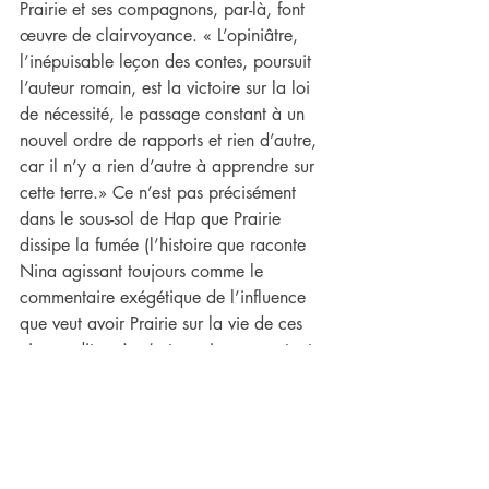
Prairie et ses compagnons, par-là, font 
œuvre de clairvoyance. « L’opiniâtre, 
l’inépuisable leçon des contes, poursuit 
l’auteur romain, est la victoire sur la loi 
de nécessité, le passage constant à un 
nouvel ordre de rapports et rien d’autre, 
car il n’y a rien d’autre à apprendre sur 
cette terre.» Ce n’est pas précisément 
dans le sous-sol de Hap que Prairie 
dissipe la fumée (l’histoire que raconte 
Nina agissant toujours comme le 
commentaire exégétique de l’influence 
que veut avoir Prairie sur la vie de ces 
cinq auditeurs), c’est aussi en racontant 
(ou commentant donc), par le seul 
instrument de sa voix, qu’elle ménage ce 
portail dans la fumée du smog 
numérique global ; qu’elle écarte cette 
loi de nécessité qui maintient ses 