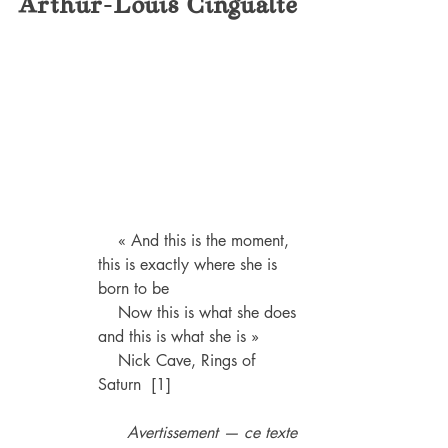
Arthur-Louis Cingualte
« And this is the moment, 
this is exactly where she is 
born to be
    Now this is what she does 
and this is what she is »
    Nick Cave, Rings of 
Saturn  [1]
Avertissement — ce texte 