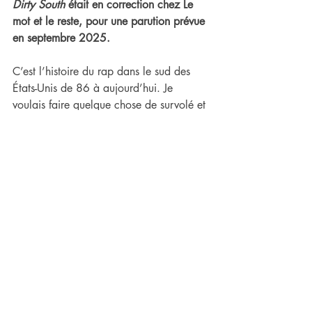
Dirty South
 était en correction chez Le 
mot et le reste, pour une parution prévue 
en septembre 2025.
C’est l’histoire du rap dans le sud des 
États-Unis de 86 à aujourd’hui. Je 
voulais faire quelque chose de survolé et 
en fait, j’ai pas réussi ! Je suis rentré 
dans le moindre micro-label… Au final, 
rien que la première décennie on est 
déjà à 300 pages. Je vais certainement 
devoir dégraisser beaucoup ! [
NdE : le 
livre fera finalement 600 pages.
]
Pour finir, pourrais-tu nous 
recommander quelques lectures 
ouvrières satellites ?
Joseph Ponthus, 
À la ligne : 