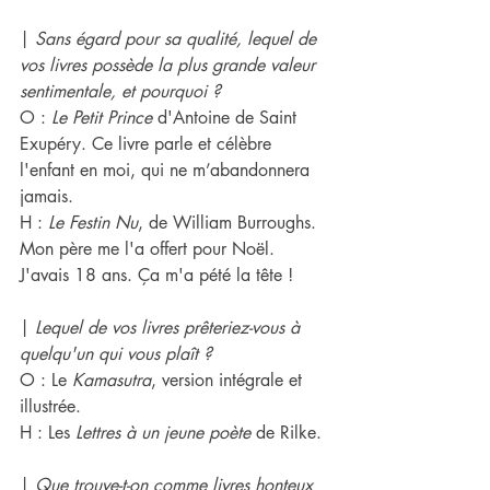
| 
Sans égard pour sa qualité, lequel de 
vos livres possède la plus grande valeur 
sentimentale, et pourquoi ?
O : 
Le Petit Prince
 d'Antoine de Saint 
Exupéry. Ce livre parle et célèbre 
l'enfant en moi, qui ne m’abandonnera 
jamais.
H : 
Le Festin Nu
, de William Burroughs. 
Mon père me l'a offert pour Noël. 
J'avais 18 ans. Ça m'a pété la tête !
| 
Lequel de​ vo​s livres prêter​iez-​vous à 
quelqu'un qui vous plaît ? 
O : Le 
Kamasutra
, version intégrale et 
illustrée.
H : Les 
Lettres à un jeune poète
 de Rilke.
| 
Que trouve-t-on comme livres honteux 