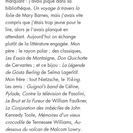
marquant : j'avais piqué dans sa 
bibliothèque, 
Un voyage à travers la 
folie
 de Mary Barnes, mais j'avais vite 
compris que j'étais trop jeune pour le 
lire, alors je l'avais planqué en 
attendant. Aujourd'hui on échange 
plutôt de la littérature engagée. Mon 
père : le rayon polar ; des classiques, 
Les Essais
 de Montaigne, 
Don Quichotte 
de Cervantes ; et ce bijou : 
La Légende 
de Gösta Berling
 de Selma Lagerlöf. 
Mon frère : tout Nietzsche, le 
Yi-king
. 
Les amis : 
Guignol’s band
 de Céline, 
Pylade
, 
Contre la télévision 
de Pasolini, 
Le Bruit et la Fureur
 de William Faulkner, 
La Conjuration des imbéciles
 de John 
Kennedy Toole, 
Mémoires d'un vieux 
crocodile 
de Tennessee Williams, 
Au-
dessous du volcan 
de Malcom Lowry.