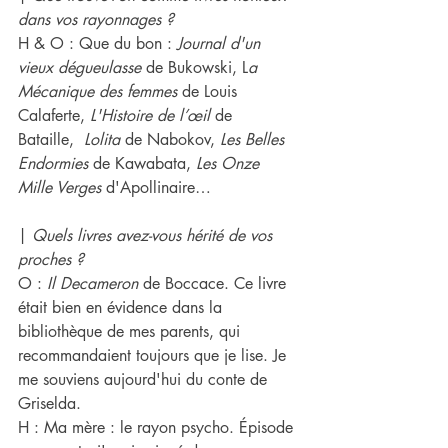
dans ​vo​s rayonnages ? 
H & O : Que du bon : 
Journal d'un 
vieux dégueulasse 
de Bukowski, L
a 
Mécanique des femmes 
de Louis 
Calaferte, 
L'Histoire de l’œil 
de 
Bataille,  
Lolita
 de Nabokov, 
Les Belles 
Endormies
 de Kawabata, 
Les Onze 
Mille Verges 
d'Apollinaire…
| 
Quels livres a​vez-​vous hérité de ​vos 
proches ? 
O : 
Il Decameron 
de Boccace. Ce livre 
était bien en évidence dans la 
bibliothèque de mes parents, qui 
recommandaient toujours que je lise. Je 
me souviens aujourd'hui du conte de 
Griselda.
H : Ma mère : le rayon psycho. Épisode 