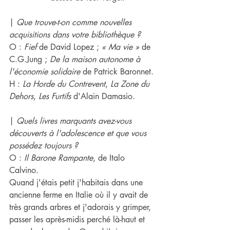
| 
Que trouve-t-on comme nouvelles 
acquisitions dans ​votre bibliothèque ? 
O : 
Fief 
de David Lopez ; 
« Ma vie »
 de 
C.G.Jung ; 
De la maison autonome à 
l'économie solidaire 
de Patrick Baronnet.
H : 
La Horde du Contrevent
, 
La Zone du 
Dehors
, 
Les Furtifs 
d'Alain Damasio.
| 
Quels livres marquants a​vez-vous 
découver​​t​s ​à l'adolescence et que vous 
possédez toujours ? 
O : 
Il Barone Rampante
, de Italo 
Calvino.
Quand j'étais petit j'habitais dans une 
ancienne ferme en Italie où il y avait de 
très grands arbres et j'adorais y grimper, 
passer les après-midis perché là-haut et 