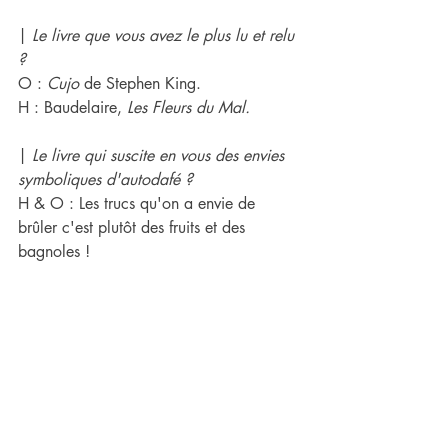
| 
Le livre que ​vous avez le plus lu et relu 
? 
O : 
Cujo
 de Stephen King.
H : Baudelaire, 
Les Fleurs du Mal.
| 
Le livre qui suscite en vous des envies 
symboliques d'autodafé ?
H & O : Les trucs qu'on a envie de 
brûler c'est plutôt des fruits et des 
bagnoles !
| 
On ​vous propose de vivre 
éternellement dans un roman de votre 
choix, oui, mais lequel ?
O : 
Big Sur 
de Kerouac.
H : Dans le cycle arthurien.
| 
Quel est l'incunable que vous rêvez de 