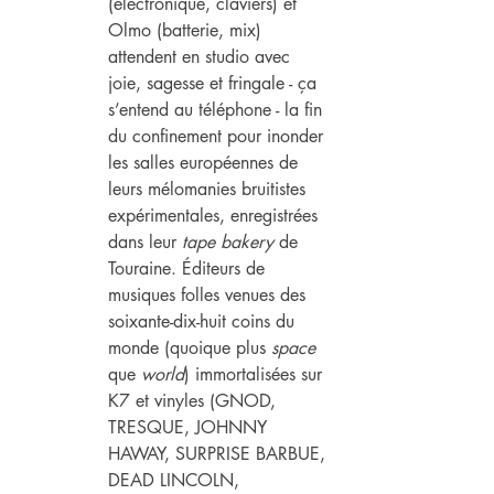
(électronique, claviers) et 
Olmo (batterie, mix) 
attendent en studio avec 
joie, sagesse et fringale - ça 
s’entend au téléphone - la fin 
du confinement pour inonder 
les salles européennes de 
leurs mélomanies bruitistes 
expérimentales, enregistrées 
dans leur 
tape bakery
 de 
Touraine. Éditeurs de 
musiques folles venues des 
soixante-dix-huit coins du 
monde (quoique plus 
space
que 
world
) immortalisées sur 
K7 et vinyles (GNOD, 
TRESQUE, JOHNNY 
HAWAY, SURPRISE BARBUE, 
DEAD LINCOLN,  