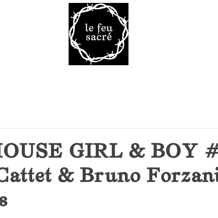
Malheur 
VRES
TAROT
VOD
LA R
OUSE GIRL & BOY #
Cattet & Bruno Forzani
s