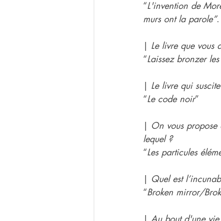
“
L'invention de Mor
murs ont la parole”
.
| 
Le livre que vous a
“
Laissez bronzer les
| 
Le livre qui susci
“
Le code noir
”
| 
On vous propose d
lequel ?
“
Les particules élém
| 
Quel est l’incunab
“
Broken mirror/Bro
| 
Au bout d'une vie d