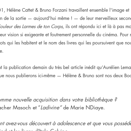
, Hélène Cattet & Bruno Forzani travaillent ensemble l'image et 
n de la sortie — aujourd'hui même ! — de leur merveilleux secon
Couleur des Larmes de ton Corps
, ils ont répondu ici et là à pas m
 leur vision si exigeante et foutrement personnelle du cinéma. Pour 
mots qui les habitent et le nom des livres qui les poursuivent que n
e.
t la publication demain du très bel article inédit qu’Aurélien Lem
que nous publierons ici-même — Hélène & Bruno sont nos deux Bo
mme nouvelle acquisition dans votre bibliothèque ?
cher Masoch et “
Ladivine”
 de Marie NDiaye.
nt avez-vous découvert à adolescence et que vous posséde