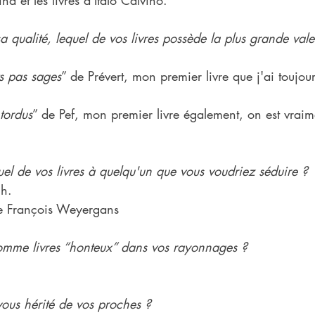
nd et les livres d'Italo Calvino.
 qualité, lequel de vos livres possède la plus grande vale
s pas sages
” de Prévert, mon premier livre que j'ai toujo
tordus
” de Pef, mon premier livre également, on est vraim
uel de vos livres à quelqu'un que vous voudriez séduire ?
ch.
e François Weyergans
omme livres “honteux” dans vos rayonnages ?
vous hérité de vos proches ?