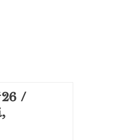
à qui fait croître le désert
EVUE DU FEU
26 /
,