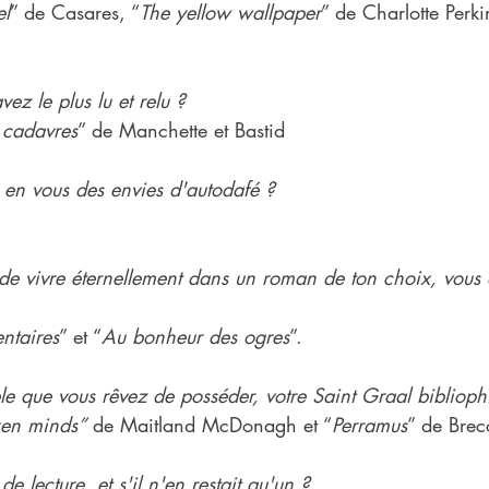
el
” de Casares, “
The yellow wallpaper
” de Charlotte Perk
vez le plus lu et relu ?
 cadavres
” de Manchette et Bastid
te en vous des envies d'autodafé ?
e vivre éternellement dans un roman de ton choix, vous 
entaires
” et “
Au bonheur des ogres
”.
le que vous rêvez de posséder, votre Saint Graal biblioph
ken minds”
 de Maitland McDonagh et “
Perramus
” de Brec
e lecture, et s'il n'en restait qu'un ?