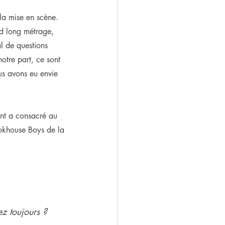
la mise en scène. 
d long métrage, 
al de questions 
notre part, ce sont 
ous avons eu envie 
ant a consacré au 
okhouse Boys de la 
z toujours ?