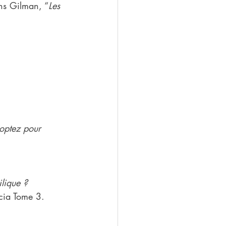
ins Gilman, “
Les 
optez pour 
ilique ?
cia Tome 3.