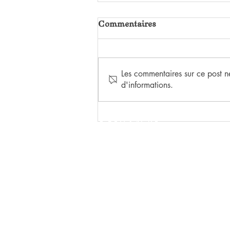
Commentaires
Les commentaires sur ce post ne
d'informations.
HEUREUX QUI COMME
ULYSSE
LE FEU SACRÉ
ÉDITIONS
15 rue de Crimée
69001 Lyon, France
(+33) 06.31.69.37.49
lefeusacreeditions@gmail.com