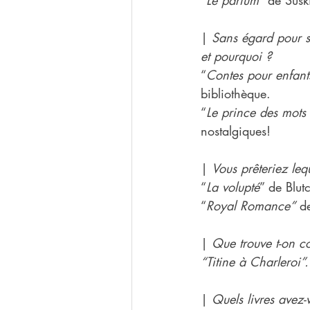
“
Le parfum
” de Süski
| 
Sans égard pour sa
et pourquoi ?
“
Contes pour enfant
bibliothèque.
“
Le prince des mots 
nostalgiques!
| 
Vous prêteriez leq
“
La volupté
” de Blut
“
Royal Romance”
 d
| 
Que trouve t-on c
“Titine à Charleroi”.
| 
Quels livres avez-