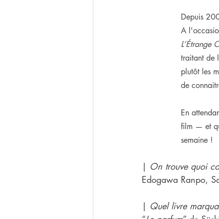
Depuis 2001
A l'occasio
L’Étrange 
traitant de
plutôt les 
de connaitr
En attendan
film — et 
semaine !
| 
On trouve quoi co
Edogawa Ranpo, Sa
| 
Quel livre marqua