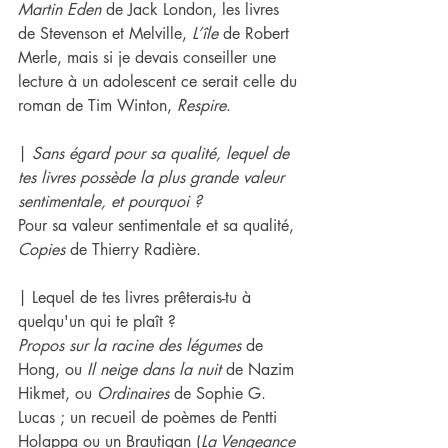
Martin Eden
 de Jack London, les livres 
de Stevenson et Melville, 
L’île 
de Robert 
Merle, mais si je devais conseiller une 
lecture à un adolescent ce serait celle du 
roman de Tim Winton, 
Respire
.
| 
Sans égard pour sa qualité, lequel de 
tes livres possède la plus grande valeur 
sentimentale, et pourquoi ?
Pour sa valeur sentimentale et sa qualité, 
Copies
 de Thierry Radière.
| Lequel de​ te​s livres prêter​ais-​tu à 
quelqu'un qui te plaît ? 
Propos sur la racine des légumes 
de 
Hong, ou 
Il neige dans la nuit 
de Nazim 
Hikmet, ou 
Ordinaires 
de Sophie G. 
Lucas ; un recueil de poèmes de Pentti 
Holappa ou un Brautigan (
La Vengeance 