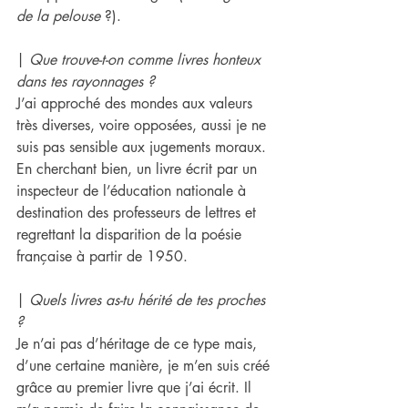
de la pelouse 
?).
| 
Que trouve-t-on comme livres honteux 
dans ​te​s rayonnages ?
J’ai approché des mondes aux valeurs 
très diverses, voire opposées, aussi je ne 
suis pas sensible aux jugements moraux.
En cherchant bien, un livre écrit par un 
inspecteur de l’éducation nationale à 
destination des professeurs de lettres et 
regrettant la disparition de la poésie 
française à partir de 1950.
| 
Quels livres a​s​-​t​u hérité de ​te​s proches 
?
Je n’ai pas d’héritage de ce type mais, 
d’une certaine manière, je m’en suis créé 
grâce au premier livre que j’ai écrit. Il 