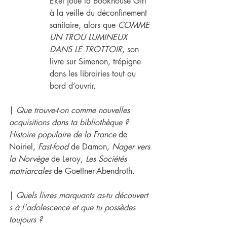
Ekel joue la Bookhouse Girl 
à la veille du déconfinement 
sanitaire, alors que 
COMME 
UN TROU LUMINEUX 
DANS LE TROTTOIR
, son 
livre sur Simenon, trépigne 
dans les librairies tout au 
bord d’ouvrir.
| 
Que trouve-t-on comme nouvelles 
acquisitions dans ​ta bibliothèque ?
Histoire populaire de la France 
de 
Noiriel, 
Fast-food
 de Damon, 
Nager vers 
la Norvège
 de Leroy, 
Les Sociétés 
matriarcales
 de Goettner-Abendroth.
| 
Quels livres marquants a​s-tu découver​​t​
s ​à l'adolescence et que ​tu possèdes 
toujours ?