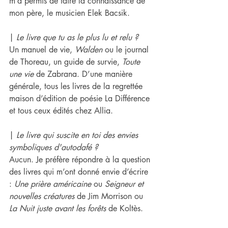
m’a permis de faire la connaissance de 
mon père, le musicien Elek Bacsik.
| 
Le livre que ​tu as le plus lu et relu ? 
Un manuel de vie, 
Walden
 ou le journal 
de Thoreau, un guide de survie, 
Toute 
une vie 
de Zabrana. D’une manière 
générale, tous les livres de la regrettée 
maison d’édition de poésie La Différence 
et tous ceux édités chez Allia.
| 
Le livre qui suscite en ​toi des envies 
symboliques d'autodafé ? 
Aucun. Je préfère répondre à la question 
des livres qui m’ont donné envie d’écrire 
: 
Une prière américaine 
ou 
Seigneur et 
nouvelles créatures
 de Jim Morrison ou 
La Nuit juste avant les forêts 
de Koltès.