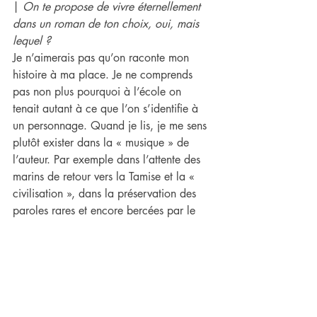
| 
On ​te propose de vivre éternellement 
dans un roman de ton choix, oui, mais 
lequel ?
Je n’aimerais pas qu’on raconte mon 
histoire à ma place. Je ne comprends 
pas non plus pourquoi à l’école on 
tenait autant à ce que l’on s’identifie à 
un personnage. Quand je lis, je me sens 
plutôt exister dans la « musique » de 
l’auteur. Par exemple dans l’attente des 
marins de retour vers la Tamise et la « 
civilisation », dans la préservation des 
paroles rares et encore bercées par le 
clapot de la mer à la fin du roman de 
Conrad, 
Au cœur des ténèbres
.
| 
Quel est l'incunable que ​tu rêves de 
posséder, ton Saint Graal bibliophilique ?
L’œuvre intégrale du poète roumain 