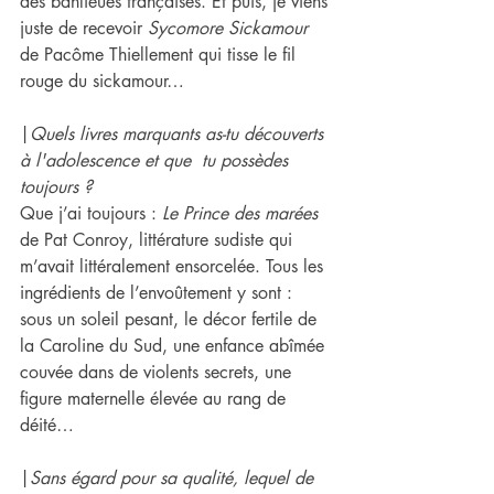
des banlieues françaises. Et puis, je viens 
juste de recevoir 
Sycomore Sickamour
de Pacôme Thiellement qui tisse le fil 
rouge du sickamour…
|
Quels livres marquants a​s-tu découver​​t​s ​
à l'adolescence et que  ​tu possèdes 
toujours ? 
Que j’ai toujours : 
Le Prince des marées
de Pat Conroy, littérature sudiste qui 
m’avait littéralement ensorcelée. Tous les 
ingrédients de l’envoûtement y sont : 
sous un soleil pesant, le décor fertile de 
la Caroline du Sud, une enfance abîmée 
couvée dans de violents secrets, une 
figure maternelle élevée au rang de 
déité…
|
Sans égard pour sa qualité, lequel de 