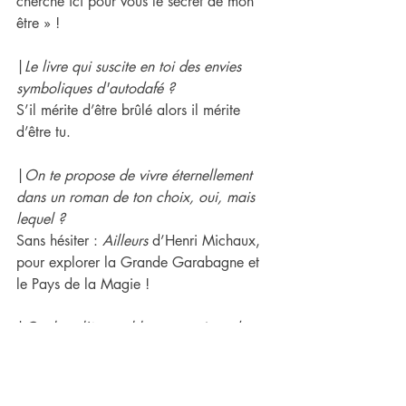
cherche ici pour vous le secret de mon 
être » !
|
Le livre qui suscite en ​toi des envies 
symboliques d'autodafé ? 
S’il mérite d’être brûlé alors il mérite 
d’être tu.
|
On ​te propose de vivre éternellement 
dans un roman de ton choix, oui, mais 
lequel ? 
Sans hésiter : 
Ailleurs
 d’Henri Michaux, 
pour explorer la Grande Garabagne et 
le Pays de la Magie !
|
Quel est l'incunable que ​tu rêves de 
posséder, ton Saint Graal bibliophilique 
? 
Un manuscrit original des 
Enfants 