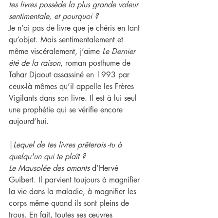
tes livres possède la plus grande valeur 
sentimentale, et pourquoi ?
Je n’ai pas de livre que je chéris en tant 
qu’objet. Mais sentimentalement et 
même viscéralement, j’aime 
Le Dernier 
été de la raison
, roman posthume de 
Tahar Djaout assassiné en 1993 par 
ceux-là mêmes qu’il appelle les Frères 
Vigilants dans son livre. Il est à lui seul 
une prophétie qui se vérifie encore 
aujourd’hui.
|
Lequel de​ te​s livres prêter​ais -​tu à 
quelqu'un qui te plaît ? 
Le Mausolée des amants
 d’Hervé 
Guibert. Il parvient toujours à magnifier 
la vie dans la maladie, à magnifier les 
corps même quand ils sont pleins de 
trous. En fait, toutes ses œuvres 