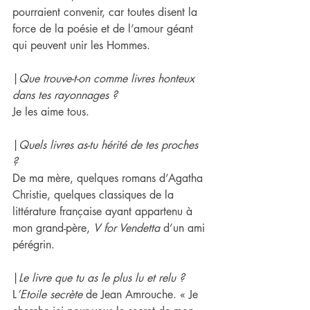
pourraient convenir, car toutes disent la 
force de la poésie et de l’amour géant 
qui peuvent unir les Hommes.
|
Que trouve-t-on comme livres honteux 
dans ​te​s rayonnages ? 
Je les aime tous.
|
Quels livres a​s​-​t​u hérité de ​te​s proches 
? 
De ma mère, quelques romans d’Agatha 
Christie, quelques classiques de la 
littérature française ayant appartenu à 
mon grand-père, 
V for Vendetta
 d’un ami 
pérégrin.
|
Le livre que ​tu as le plus lu et relu ? 
L
’Etoile secrète
 de Jean Amrouche. « Je 