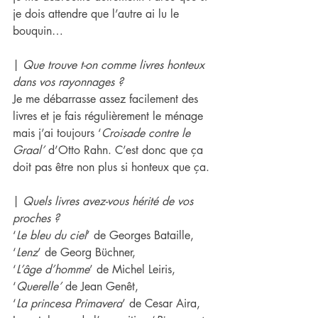
je dois attendre que l’autre ai lu le 
bouquin…
| 
Que trouve t-on comme livres honteux 
dans vos rayonnages ?
Je me débarrasse assez facilement des 
livres et je fais régulièrement le ménage 
mais j’ai toujours ‘
Croisade contre le 
Graal’
 d’Otto Rahn. C’est donc que ça 
doit pas être non plus si honteux que ça.
| 
Quels livres avez-vous hérité de vos 
proches ?
‘
Le bleu du ciel
’ de Georges Bataille,
‘
Lenz
’ de Georg Büchner,
‘
L’âge d’homme
’ de Michel Leiris,
‘
Querelle’
 de Jean Genêt,
‘
La princesa Primavera
’ de Cesar Aira,