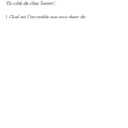
‘Du côté de chez Swann’.
| 
Quel est l’incunable que vous rêvez de 
posséder, votre Saint Graal 
bibliophilique ?
Désolé mais je n’ai aucun rêve de ce 
côté là.
| 
Au bout d'une vie de lecture, et s’il’en 
restait qu’un ?
Je ne suis pas encore arrivé au bout de 
ma vie de lecture mais à mi-parcours, 
c’est ‘
À la recherche du temps perdu
’ 
qui tient la corde (mais est-ce que ça 
compte pour un seul roman ?)
RESTER VERTICAL d’Alain Guiraudie 
sort le 24 août
Bookhouse Boys & Girls