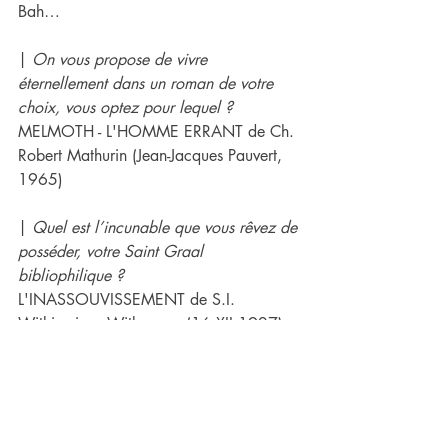
Bah…
| 
On vous propose de vivre 
éternellement dans un roman de votre 
choix, vous optez pour lequel ?
MELMOTH - L'HOMME ERRANT de Ch. 
Robert Mathurin (Jean-Jacques Pauvert, 
1965)
| 
Quel est l’incunable que vous rêvez de 
posséder, votre Saint Graal 
bibliophilique ?
L'INASSOUVISSEMENT de S.I. 
Witkiewicz - Witkacy… (16.XII.1927)
| 
Au bout d'une vie de lecture, et s'il 
n'en restait qu'un ?
LES CANTOS d'Ezra Pound !
Bookhouse Boys & Girls