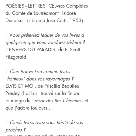
POÉSIES - LETTRES  Œuvres Complètes 
du Comte de Lautréamont - Isidore 
Ducasse : (Librairie José Corti, 1953)
| V
ous prêteriez lequel de vos livres à 
quelqu'un que vous voudriez séduire ?
L'ENVERS DU PARADIS, de F. Scott 
Fitzgerald
| 
Que trouve t-on comme livres 
‘honteux’ dans vos rayonnages ?
ELVIS ET MOI, de Priscilla Beaulieu 
Presley (J'ai Lu) - trouvé sur la fin de 
tournage du T
résor des Iles Chiennes
 - et 
que j'adore toujours…
| 
Quels livres avez-vous hérité de vos 
proches ?